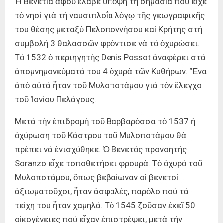
Ἡ Βενετία ἀφοῦ ἔλαβε ὑπόψη τή σημασία πού εἶχε
τό νησί γιά τή ναυσιπλοΐα λόγῳ τῆς γεωγραφικῆς
του θέσης μεταξύ Πελοποννήσου καί Κρήτης στή
συμβολή 3 θαλασσῶν φρόντισε νά τό ὀχυρώσει.
Τό 1532 ὁ περιηγητής Denis Possot ἀναφέρει στά
ἀπομνημονεύματά του 4 ὀχυρά τῶν Κυθήρων. Ἕνα
ἀπό αὐτά ἦταν τοῦ Μυλοποτάμου γιά τόν ἔλεγχο
τοῦ Ἰονίου Πελάγους.
Μετά τήν ἐπιδρομή τοῦ Βαρβαρόσσα τό 1537 ἡ
ὀχύρωση τοῦ Κάστρου τοῦ Μυλοποτάμου θά
πρέπει νά ἐνισχύθηκε. Ὁ Βενετός προνοητής
Soranzo εἶχε τοποθετήσει φρουρά. Τό ὀχυρό τοῦ
Μυλοποτάμου, ὅπως βεβαίωναν οἱ βενετοί
ἀξιωματοῦχοι, ἦταν ἀσφαλές, παρόλο πού τά
τείχη του ἦταν χαμηλά. Τό 1545 ζοῦσαν ἐκεῖ 50
οἰκογένειες πού εἶχαν ἐπιστρέψει, μετά τήν