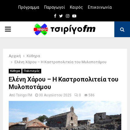
Πρόγραμμα
Παραγωγοί
Καιρός
Επικοινωνία
Facebook
Twitter
Instagram
Youtube
PRIMARY
MENU
Αρχική
Κύθηρα
Ελένη Χάρου – Η Καστροπολιτεία του Μυλοποτάμου
Κύθηρα
Πολιτισμός
Ελένη Χάρου – Η Καστροπολιτεία του
Μυλοποτάμου
Από
Tsirigo FM
30 Αυγούστου 2025
0
586