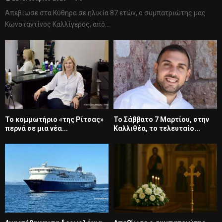
Απεβίωσε στα Κύθηρα σε ηλικία 87 ετών, ο συμπατριώτης μας
Κωνσταντίνος Καλλίγερος, από...
Το κομμωτήριο «της Ρίτσας»
Το Σάββατο 7 Μαρτίου, στην
περνά σε μια νέα...
Καλλιθέα, το τελευταίο...