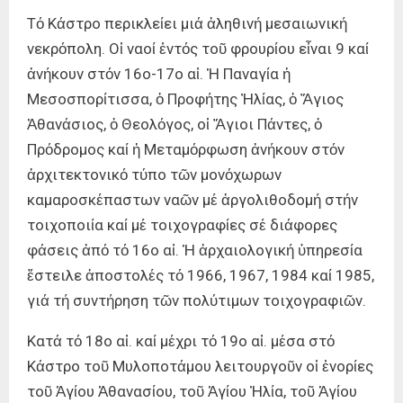
Τό Κάστρο περικλείει μιά ἀληθινή μεσαιωνική
νεκρόπολη. Οἱ ναοί ἐντός τοῦ φρουρίου εἶναι 9 καί
ἀνήκουν στόν 16ο-17ο αἰ. Ἡ Παναγία ἡ
Μεσοσπορίτισσα, ὁ Προφήτης Ἠλίας, ὁ Ἅγιος
Ἀθανάσιος, ὁ Θεολόγος, οἱ Ἅγιοι Πάντες, ὁ
Πρόδρομος καί ἡ Μεταμόρφωση ἀνήκουν στόν
ἀρχιτεκτονικό τύπο τῶν μονόχωρων
καμαροσκέπαστων ναῶν μέ ἀργολιθοδομή στήν
τοιχοποιία καί μέ τοιχογραφίες σέ διάφορες
φάσεις ἀπό τό 16ο αἰ. Ἡ ἀρχαιολογική ὑπηρεσία
ἔστειλε ἀποστολές τό 1966, 1967, 1984 καί 1985,
γιά τή συντήρηση τῶν πολύτιμων τοιχογραφιῶν.
Κατά τό 18ο αἰ. καί μέχρι τό 19ο αἰ. μέσα στό
Κάστρο τοῦ Μυλοποτάμου λειτουργοῦν οἱ ἐνορίες
τοῦ Ἁγίου Ἀθανασίου, τοῦ Ἁγίου Ἠλία, τοῦ Ἁγίου