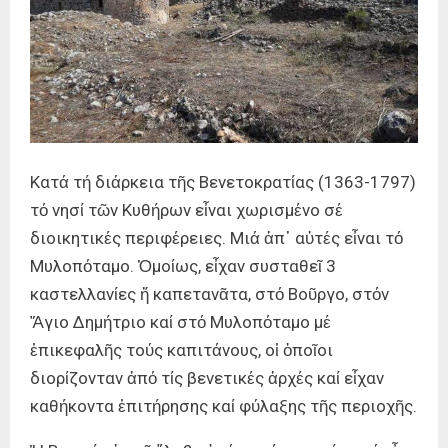
Κατά τή διάρκεια τῆς Βενετοκρατίας (1363-1797)
τό νησί τῶν Κυθήρων εἶναι χωρισμένο σέ
διοικητικές περιφέρειες. Μιά ἀπ᾿ αὐτές εἶναι τό
Μυλοπόταμο. Ὁμοίως, εἶχαν συσταθεῖ 3
καστελλανίες ἤ καπετανᾶτα, στό Βοῦργο, στόν
Ἅγιο Δημήτριο καί στό Μυλοπόταμο μέ
ἐπικεφαλῆς τούς καπιτάνους, οἱ ὁποῖοι
διορίζονταν ἀπό τίς βενετικές ἀρχές καί εἶχαν
καθήκοντα ἐπιτήρησης καί φύλαξης τῆς περιοχῆς.