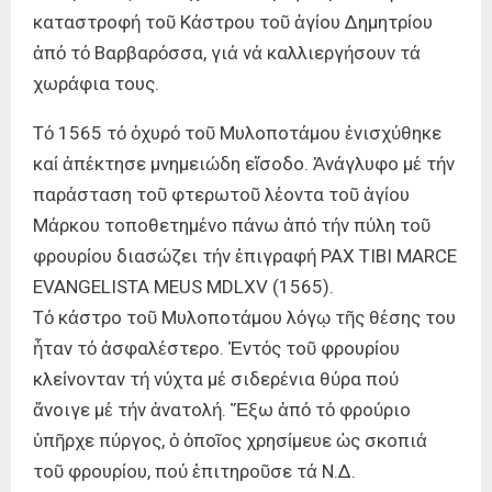
καταστροφή τοῦ Κάστρου τοῦ ἁγίου Δημητρίου
ἀπό τό Βαρβαρόσσα, γιά νά καλλιεργήσουν τά
χωράφια τους.
Τό 1565 τό ὀχυρό τοῦ Μυλοποτάμου ἐνισχύθηκε
καί ἀπέκτησε μνημειώδη εἴσοδο. Ἀνάγλυφο μέ τήν
παράσταση τοῦ φτερωτοῦ λέοντα τοῦ ἁγίου
Μάρκου τοποθετημένο πάνω ἀπό τήν πύλη τοῦ
φρουρίου διασώζει τήν ἐπιγραφή PAX TIBI MARCE
EVANGELISTA MEUS MDLXV (1565).
Τό κάστρο τοῦ Μυλοποτάμου λόγῳ τῆς θέσης του
ἦταν τό ἀσφαλέστερο. Ἐντός τοῦ φρουρίου
κλείνονταν τή νύχτα μέ σιδερένια θύρα πού
ἄνοιγε μέ τήν ἀνατολή. Ἔξω ἀπό τό φρούριο
ὑπῆρχε πύργος, ὁ ὁποῖος χρησίμευε ὡς σκοπιά
τοῦ φρουρίου, πού ἐπιτηροῦσε τά Ν.Δ.