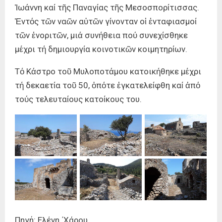
Ἰωάννη καί τῆς Παναγίας τῆς Μεσοσπορίτισσας.
Ἐντός τῶν ναῶν αὐτῶν γίνονταν οἱ ἐνταφιασμοί
τῶν ἐνοριτῶν, μιά συνήθεια πού συνεχίσθηκε
μέχρι τή δημιουργία κοινοτικῶν κοιμητηρίων.
Τό Κάστρο τοῦ Μυλοποτάμου κατοικήθηκε μέχρι
τή δεκαετία τοῦ 50, ὁπότε ἐγκατελείφθη καί ἀπό
τούς τελευταίους κατοίκους του.
Πηγή: Ελένη ΄Χάρου