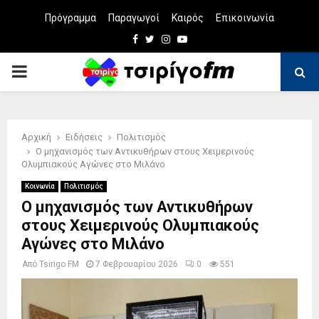
Πρόγραμμα
Παραγωγοί
Καιρός
Επικοινωνία
Facebook
Twitter
Instagram
Youtube
PRIMARY
MENU
Αρχική
Ειδήσεις
Πολιτισμός
Ο μηχανισμός των Αντικυθήρων στους Χειμερινούς
Oλυμπιακούς Αγώνες στο Μιλάνο
Κοινωνία
Πολιτισμός
Ο μηχανισμός των Αντικυθήρων
στους Χειμερινούς Oλυμπιακούς
Αγώνες στο Μιλάνο
Από
Tsirigo FM
7 Φεβρουαρίου 2026
0
551