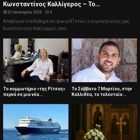
Κωνσταντίνος Καλλίγερος – Το...
22 Ιανουαρίου 2026
0
Απεβίωσε στα Κύθηρα σε ηλικία 87 ετών, ο συμπατριώτης μας
Κωνσταντίνος Καλλίγερος, από...
Το κομμωτήριο «της Ρίτσας»
Το Σάββατο 7 Μαρτίου, στην
περνά σε μια νέα...
Καλλιθέα, το τελευταίο...