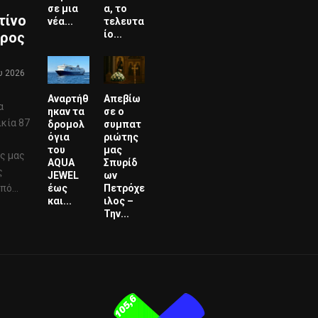
σε μια
α, το
τίνο
νέα...
τελευτα
ίο...
ερος
υ 2026
Αναρτήθ
Απεβίω
α
ηκαν τα
σε ο
ικία 87
δρομολ
συμπατ
όγια
ριώτης
του
μας
ς μας
AQUA
Σπυρίδ
ς
JEWEL
ων
έως
Πετρόχε
ό...
και...
ιλος –
Την...