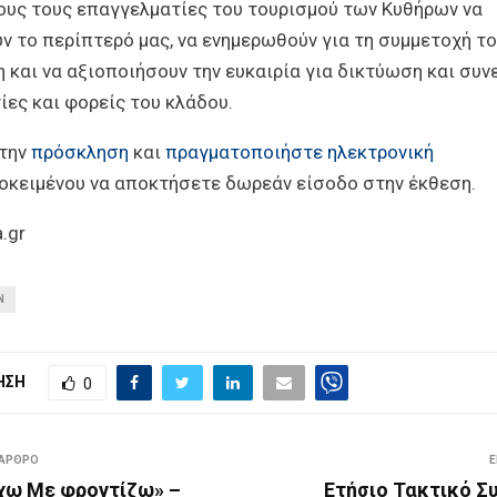
ους τους επαγγελματίες του τουρισμού των Κυθήρων να
ν το περίπτερό μας, να ενημερωθούν για τη συμμετοχή τ
 και να αξιοποιήσουν την ευκαιρία για δικτύωση και συν
ες και φορείς του κλάδου.
 την
πρόσκληση
και
πραγματοποιήστε ηλεκτρονική
οκειμένου να αποκτήσετε δωρεάν είσοδο στην έκθεση.
a.gr
Ν
ΗΣΗ
0
 ΑΡΘΡΟ
Ε
χω Με φροντίζω» –
Ετήσιο Τακτικό Σ