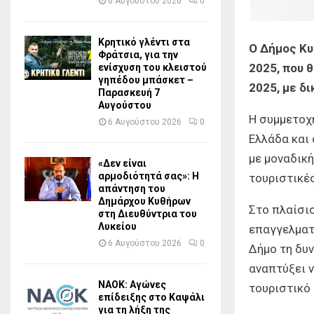
6 Αυγούστου 2026
0
Κρητικό γλέντι στα
Ο Δήμος Κυ
Φράτσια, για την
2025, που 
ενίσχυση του κλειστού
γηπέδου μπάσκετ –
2025, με δ
Παρασκευή 7
Αυγούστου
Η συμμετοχ
6 Αυγούστου 2026
0
Ελλάδα και
με μοναδική
«Δεν είναι
αρμοδιότητά σας»: Η
τουριστικές
απάντηση του
Δημάρχου Κυθήρων
Στο πλαίσιο
στη Διευθύντρια του
Λυκείου
επαγγελματ
6 Αυγούστου 2026
0
Δήμο τη δυν
αναπτύξει 
ΝΑΟΚ: Αγώνες
τουριστικό 
επίδειξης στο Καψάλι
για τη λήξη της