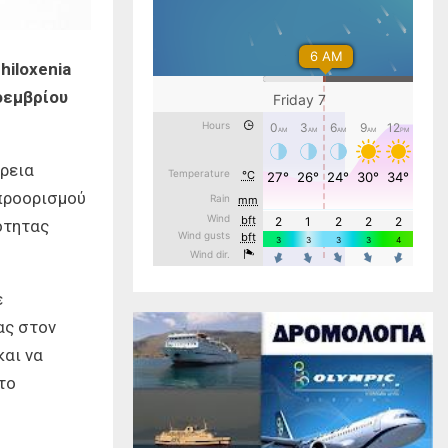
hiloxenia
οεμβρίου
όρεια
προορισμού
ότητας
ε
ας στον
και να
το