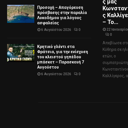
ς μας
Κωνσταν
Προσοχή – Απαγόρευση
πρόσβασης στην παραλία
ς Καλλίγ
Λυκοδήμου για λόγους
– Το...
ασφαλείας
22 Ιανουαρίο
6 Αυγούστου 2026
0
0
Απεβίωσε στ
Κρητικό γλέντι στα
Κύθηρα σε ηλ
Φράτσια, για την ενίσχυση
ετών, ο
του κλειστού γηπέδου
μπάσκετ – Παρασκευή 7
συμπατριώτη
Αυγούστου
Κωνσταντίνο
6 Αυγούστου 2026
0
Καλλίγερος, απ