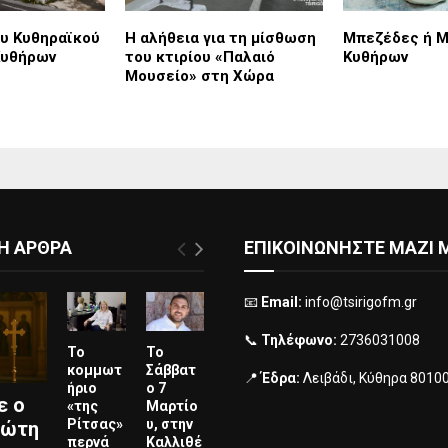
ου Κυθηραϊκού
Η αλήθεια για τη μίσθωση
Μπεζέδες ή Μ
Κυθήρων
του κτιρίου «Παλαιό
Κυθήρων
Μουσείο» στη Χώρα
Η ΑΡΘΡΑ
ΕΠΙΚΟΙΝΩΝΗΣΤΕ ΜΑΖΙ 
📧
Email:
info@tsirigofm.gr
📞
Τηλέφωνο:
2736031008
Το
Το
κομμωτ
Σάββατ
📍
Έδρα:
Λειβάδι, Κύθηρα 8010
ήριο
ο 7
ε ο
«της
Μαρτίο
Ρίτσας»
υ, στην
ιώτη
περνά
Καλλιθέ