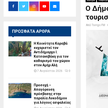
Κύθηρα
Τουρισμ
Ο Δήμ
τουρισ
Από
Tsirigo FM
ΠΡΟΣΦΑΤΑ ΑΡΘΡΑ
Η Κοινότητα Καραβά
ευχαριστεί τον
Αντιδήμαρχο Ι.
Κατσανεβάκη για τον
καθαρισμό του χώρου
στον Αμήρ Αλή
7 Αυγούστου 2026
0
Προσοχή –
Απαγόρευση
πρόσβασης στην
παραλία Λυκοδήμου
για λόγους ασφαλείας