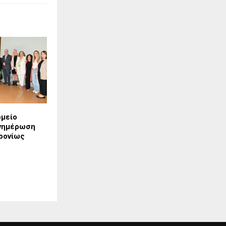
ομείο
νημέρωση
ρονίως