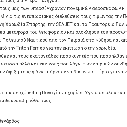
α τους στην Ιερά Πανηγύρι.
ότους μας των υπερσύγχρονων πολεμικών αεροσκαφών F1
Μ για τις εντυπωσιακές διελεύσεις τους τιμώντας την Π
νή Χορωδία Σπάρτης, την SEAJET και το Πρακτορείο Παν.
ρεά μεταφορά του λεωφορείου και ολόκληρου του προσωπ
υ Πολεμικού Ναυτικού από τον Πειραιά στα Κύθηρα και α
από την Triton Ferries για την έκπτωση στην χορωδία.
ούμε και τους εκατοντάδες προσκυνητές που προσήλθαν 
ιώτισσα αλλά και εκείνους που λόγω των καιρικών συνθ
ν άφιξή τους ή δεν μπόρεσαν να βρουν εισιτήριο για να 
ι προσευχόμεθα η Παναγία να χαρίζει Υγεία σε όλους και
κάθε ευσεβή πόθο τους.
Βενάρδος