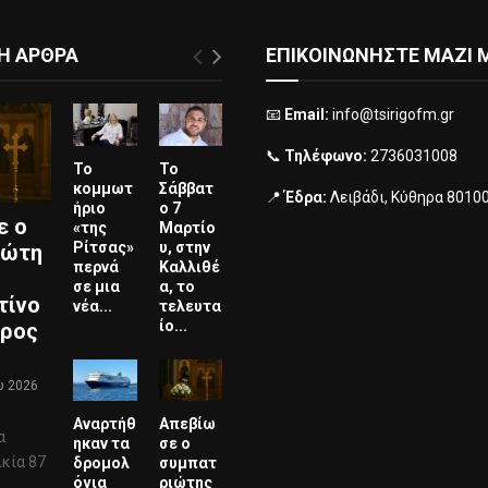
Η ΑΡΘΡΑ
ΕΠΙΚΟΙΝΩΝΗΣΤΕ ΜΑΖΙ 
📧
Email:
info@tsirigofm.gr
📞
Τηλέφωνο:
2736031008
Το
Το
κομμωτ
Σάββατ
📍
Έδρα:
Λειβάδι, Κύθηρα 8010
ήριο
ο 7
ε ο
«της
Μαρτίο
Ρίτσας»
υ, στην
ιώτη
περνά
Καλλιθέ
σε μια
α, το
τίνο
νέα...
τελευτα
ίο...
ερος
υ 2026
Αναρτήθ
Απεβίω
α
ηκαν τα
σε ο
ικία 87
δρομολ
συμπατ
όγια
ριώτης