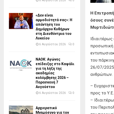
6 Αυγούστου 2026
0
Η Επιτροπή
«Δεν είναι
όσους συνέ
αρμοδιότητά σας»: Η
απάντηση του
Μυρτιδιώτ
Δημάρχου Κυθήρων
στη Διευθύντρια του
Λυκείου
Ιδιαιτέρως 
6 Αυγούστου 2026
0
προσωπική 
εντυπωσιακ
ΝΑΟΚ: Αγώνες
του πάρκινγ
επίδειξης στο Καψάλι
26/07/2025
για τη λήξη της
ακαδημίας
ανθρώπων.
κολύμβησης 2026 –
Παρασκευή 7
– Ευχαριστ
Αυγούστου
προς το Υ.Ε
6 Αυγούστου 2026
0
– Ιδιαιτέρ
του Περιπο
Αρχιερατικό
Μνημόσυνο για τον