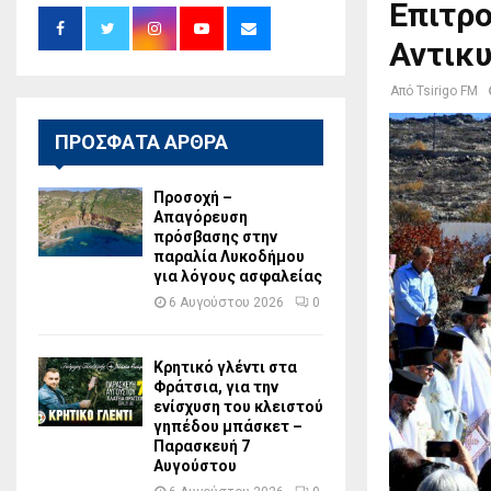
Επιτρ
Αντικ
Από
Tsirigo FM
ΠΡΟΣΦΑΤΑ ΑΡΘΡΑ
Προσοχή –
Απαγόρευση
πρόσβασης στην
παραλία Λυκοδήμου
για λόγους ασφαλείας
6 Αυγούστου 2026
0
Κρητικό γλέντι στα
Φράτσια, για την
ενίσχυση του κλειστού
γηπέδου μπάσκετ –
Παρασκευή 7
Αυγούστου