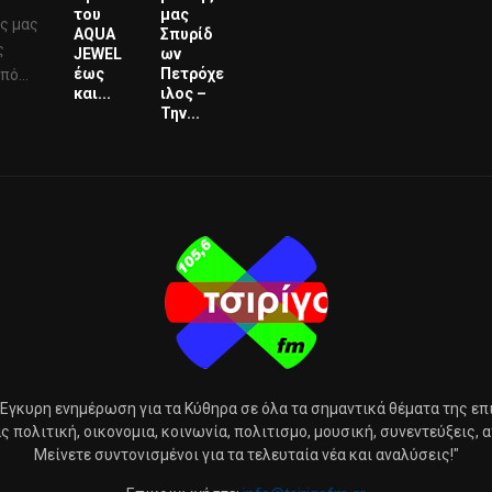
του
μας
ς μας
AQUA
Σπυρίδ
ς
JEWEL
ων
έως
Πετρόχε
ό...
και...
ιλος –
Την...
 Έγκυρη ενημέρωση για τα Κύθηρα σε όλα τα σημαντικά θέματα της επ
 πολιτική, οικονομια, κοινωνία, πολιτισμο, μουσική, συνεντεύξεις, από
Μείνετε συντονισμένοι για τα τελευταία νέα και αναλύσεις!"