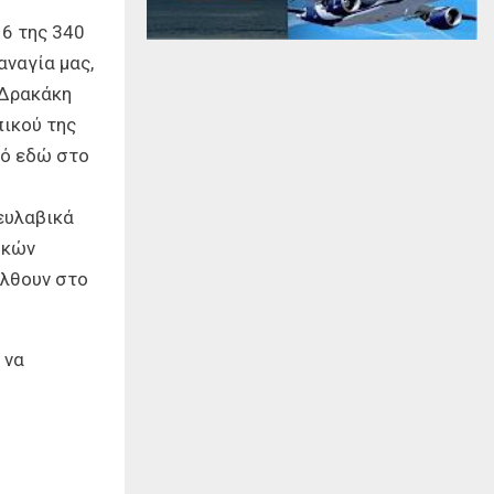
6 της 340
αναγία μας,
 Δρακάκη
ικού της
πό εδώ στο
ευλαβικά
ηκών
έλθουν στο
 να