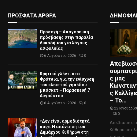
ΠΡΟΣΦΑΤΑ ΑΡΘΡΑ
ΔΗΜΟΦΙΛ
Προσοχή – Απαγόρευση
πρόσβασης στην παραλία
Λυκοδήμου για λόγους
ασφαλείας
6 Αυγούστου 2026
0
Απεβίωσ
συμπατρ
Κρητικό γλέντι στα
ς μας
Φράτσια, για την ενίσχυση
Κωνσταν
του κλειστού γηπέδου
μπάσκετ – Παρασκευή 7
ς Καλλίγ
Αυγούστου
– Το...
6 Αυγούστου 2026
0
22 Ιανουαρίο
0
«Δεν είναι αρμοδιότητά
Απεβίωσε στ
σας»: Η απάντηση του
Κύθηρα σε ηλ
Δημάρχου Κυθήρων στη
ετών, ο