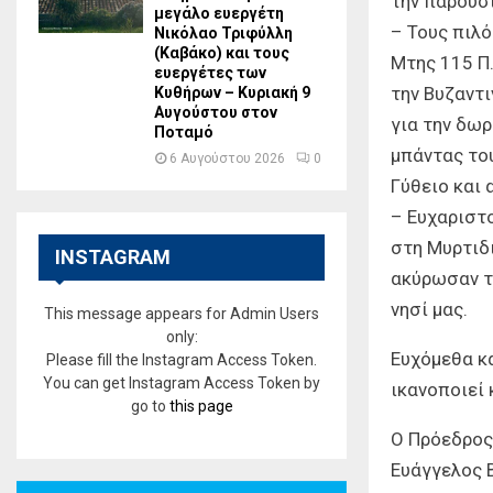
την παρουσί
μεγάλο ευεργέτη
– Τους πιλ
Νικόλαο Τριφύλλη
(Καβάκο) και τους
Mτης 115 Π.
ευεργέτες των
την Βυζαντι
Κυθήρων – Κυριακή 9
Αυγούστου στον
για την δω
Ποταμό
μπάντας το
6 Αυγούστου 2026
0
Γύθειο και 
– Ευχαριστ
στη Μυρτιδ
INSTAGRAM
ακύρωσαν τη
νησί μας.
This message appears for Admin Users
only:
Ευχόμεθα κα
Please fill the Instagram Access Token.
You can get Instagram Access Token by
ικανοποιεί 
go to
this page
Ο Πρόεδρος
Ευάγγελος 