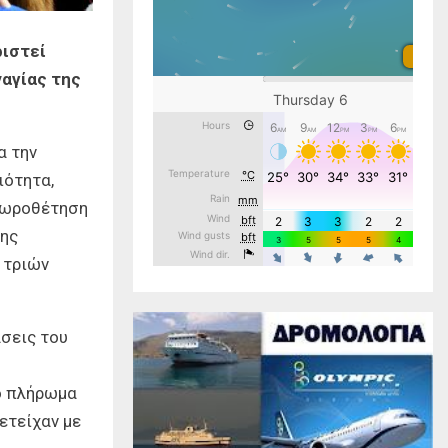
ριστεί
αγίας της
α την
ιότητα,
χωροθέτηση
της
 τριών
σεις του
το πλήρωμα
ετείχαν με