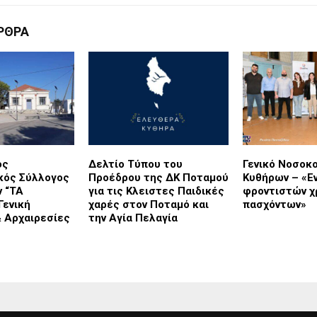
ΡΘΡΑ
ός
Δελτίο Τύπου του
Γενικό Νοσοκ
κός Σύλλογος
Προέδρου της ΔΚ Ποταμού
Κυθήρων – «Ε
 “ΤΑ
για τις Κλειστες Παιδικές
φροντιστών χ
Γενική
χαρές στον Ποταμό και
πασχόντων»
 Αρχαιρεσίες
την Αγία Πελαγία