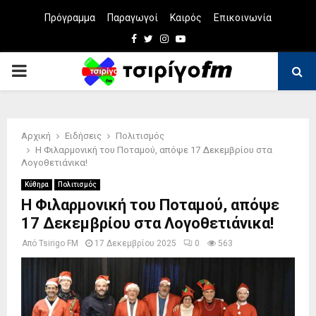
Πρόγραμμα
Παραγωγοί
Καιρός
Επικοινωνία
Facebook
Twitter
Instagram
Youtube
PRIMARY
MENU
Αρχική
Ειδήσεις
Πολιτισμός
Η Φιλαρμονική του Ποταμού, απόψε 17 Δεκεμβρίου στα
Λογοθετιάνικα!
Κύθηρα
Πολιτισμός
Η Φιλαρμονική του Ποταμού, απόψε
17 Δεκεμβρίου στα Λογοθετιάνικα!
Από
Tsirigo FM
17 Δεκεμβρίου 2025
0
563