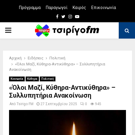
Πρόγραμμα
Παραγωγοί
Καιρός
Επικοινωνία
Facebook
Twitter
Instagram
Youtube
PRIMARY
MENU
Αρχική
Ειδήσεις
Πολιτική
«Όλοι Μαζί, Κύθηρα-Αντικύθηρα» – Συλλυπητήρια
Ανακοίνωση
Κοινωνία
Κύθηρα
Πολιτική
«Όλοι Μαζί, Κύθηρα-Αντικύθηρα» –
Συλλυπητήρια Ανακοίνωση
Από
Tsirigo FM
27 Σεπτεμβρίου 2025
0
945