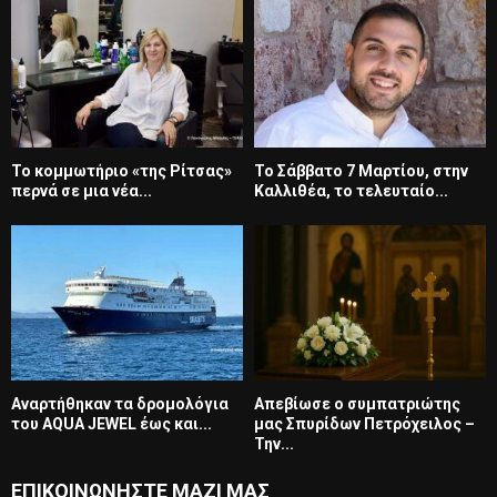
Το κομμωτήριο «της Ρίτσας»
Το Σάββατο 7 Μαρτίου, στην
περνά σε μια νέα...
Καλλιθέα, το τελευταίο...
Αναρτήθηκαν τα δρομολόγια
Απεβίωσε ο συμπατριώτης
του AQUA JEWEL έως και...
μας Σπυρίδων Πετρόχειλος –
Την...
ΕΠΙΚΟΙΝΩΝΗΣΤΕ ΜΑΖΙ ΜΑΣ