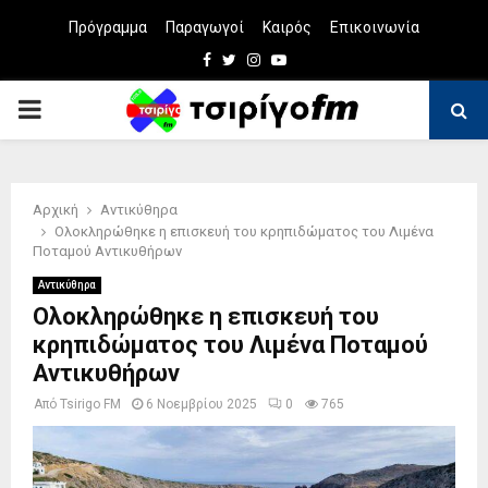
Πρόγραμμα
Παραγωγοί
Καιρός
Επικοινωνία
Facebook
Twitter
Instagram
Youtube
PRIMARY
MENU
Αρχική
Αντικύθηρα
Ολοκληρώθηκε η επισκευή του κρηπιδώματος του Λιμένα
Ποταμού Αντικυθήρων
Αντικύθηρα
Ολοκληρώθηκε η επισκευή του
κρηπιδώματος του Λιμένα Ποταμού
Αντικυθήρων
Από
Tsirigo FM
6 Νοεμβρίου 2025
0
765