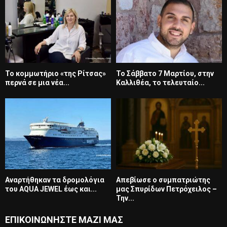
Το κομμωτήριο «της Ρίτσας»
Το Σάββατο 7 Μαρτίου, στην
περνά σε μια νέα...
Καλλιθέα, το τελευταίο...
Αναρτήθηκαν τα δρομολόγια
Απεβίωσε ο συμπατριώτης
του AQUA JEWEL έως και...
μας Σπυρίδων Πετρόχειλος –
Την...
ΕΠΙΚΟΙΝΩΝΗΣΤΕ ΜΑΖΙ ΜΑΣ