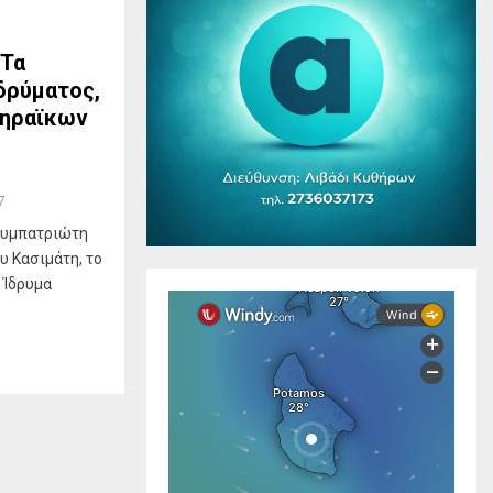
 Τα
δρύματος,
υθηραϊκων
7
 συμπατριώτη
υ Κασιμάτη, το
 Ίδρυμα