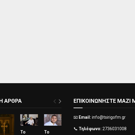
Η ΑΡΘΡΑ
ΕΠΙΚΟΙΝΩΝΗΣΤΕ ΜΑΖΙ 
📧
Email:
info@tsirigofm.gr
📞
Τηλέφωνο:
2736031008
Το
Το