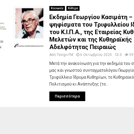
Κοινωνία
Κύθηρα
Εκδημία Γεωργίου Κασιμάτη –
ψηφίσματα του Τριφυλλείου Ι
του Κ.Ι.Π.Α., της Εταιρείας Κ
Μελετών και της Κυθηραϊκής
Αδελφότητας Πειραιώς
Από
Tsirigo FM
6 Οκτωβρίου 2025
0
59
Μετά την ανακοίνωση για την εκδημία του
μας και γνωστού συνταγματολόγου Γεωργίο
Τριφύλλειο Ίδρυμα Κυθηρίων, το Κυθηραϊκό
Πολιτισμού κι Ανάπτυξης (το...
Περισσότερα