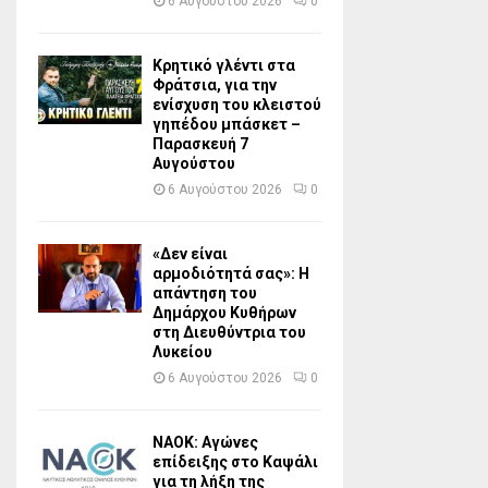
6 Αυγούστου 2026
0
Κρητικό γλέντι στα
Φράτσια, για την
ενίσχυση του κλειστού
γηπέδου μπάσκετ –
Παρασκευή 7
Αυγούστου
6 Αυγούστου 2026
0
«Δεν είναι
αρμοδιότητά σας»: Η
απάντηση του
Δημάρχου Κυθήρων
στη Διευθύντρια του
Λυκείου
6 Αυγούστου 2026
0
ΝΑΟΚ: Αγώνες
επίδειξης στο Καψάλι
για τη λήξη της