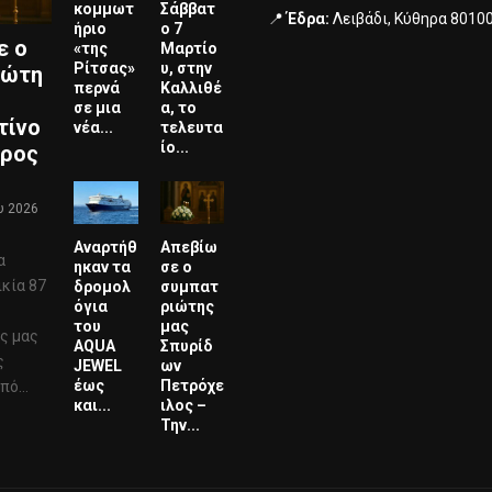
κομμωτ
Σάββατ
📍
Έδρα:
Λειβάδι, Κύθηρα 8010
ήριο
ο 7
ε ο
«της
Μαρτίο
Ρίτσας»
υ, στην
ιώτη
περνά
Καλλιθέ
σε μια
α, το
τίνο
νέα...
τελευτα
ίο...
ερος
υ 2026
Αναρτήθ
Απεβίω
α
ηκαν τα
σε ο
ικία 87
δρομολ
συμπατ
όγια
ριώτης
του
μας
ς μας
AQUA
Σπυρίδ
ς
JEWEL
ων
έως
Πετρόχε
ό...
και...
ιλος –
Την...