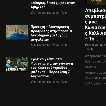
καθαρισμό του χώρου στον
Αμήρ Αλή
Απεβίωσ
7 Αυγούστου 2026
0
συμπατρ
ς μας
Κωνσταν
Προσοχή – Απαγόρευση
πρόσβασης στην παραλία
ς Καλλίγ
Λυκοδήμου για λόγους
– Το...
ασφαλείας
22 Ιανουαρίο
6 Αυγούστου 2026
0
0
Απεβίωσε στ
Κρητικό γλέντι στα
Κύθηρα σε ηλ
Φράτσια, για την ενίσχυση
ετών, ο
του κλειστού γηπέδου
μπάσκετ – Παρασκευή 7
συμπατριώτη
Αυγούστου
Κωνσταντίνο
6 Αυγούστου 2026
0
Καλλίγερος, απ