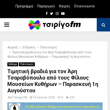
Πρόγραμμα
Παραγωγοί
Καιρός
Επικοινωνία
Facebook
Twitter
Instagram
Youtube
PRIMARY
MENU
Αρχική
Ειδήσεις
Πολιτισμός
Τιμητική βραδιά για τον Άρη Τσαραβόπουλο από τους
Φίλους Μουσείων Κυθήρων – Παρασκευή 1η Αυγούστου
Κύθηρα
Πολιτισμός
Τιμητική βραδιά για τον Άρη
Τσαραβόπουλο από τους Φίλους
Μουσείων Κυθήρων – Παρασκευή 1η
Αυγούστου
Από
Tsirigo FM
19 Ιουλίου 2025
0
225