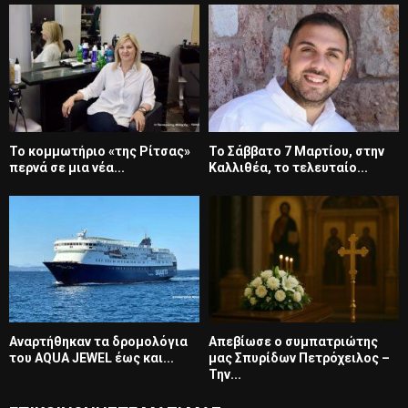
Το κομμωτήριο «της Ρίτσας»
Το Σάββατο 7 Μαρτίου, στην
περνά σε μια νέα...
Καλλιθέα, το τελευταίο...
Αναρτήθηκαν τα δρομολόγια
Απεβίωσε ο συμπατριώτης
του AQUA JEWEL έως και...
μας Σπυρίδων Πετρόχειλος –
Την...