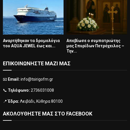
Αναρτήθηκαν τα δρομολόγια
Απεβίωσε ο συμπατριώτης
του AQUA JEWEL έως και...
μας Σπυρίδων Πετρόχειλος –
Την...
ΕΠΙΚΟΙΝΩΝΗΣΤΕ ΜΑΖΙ ΜΑΣ
📧
Email:
info@tsirigofm.gr
📞
Τηλέφωνο:
2736031008
📍
Έδρα:
Λειβάδι, Κύθηρα 80100
ΑΚΟΛΟΥΘΗΣΤΕ ΜΑΣ ΣΤΟ FACEBOOK