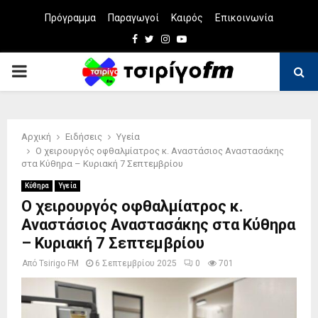
Πρόγραμμα
Παραγωγοί
Καιρός
Επικοινωνία
Facebook
Twitter
Instagram
Youtube
PRIMARY
MENU
Αρχική
Ειδήσεις
Υγεία
Ο χειρουργός οφθαλμίατρος κ. Αναστάσιος Αναστασάκης
στα Κύθηρα – Κυριακή 7 Σεπτεμβρίου
Κύθηρα
Υγεία
Ο χειρουργός οφθαλμίατρος κ.
Αναστάσιος Αναστασάκης στα Κύθηρα
– Κυριακή 7 Σεπτεμβρίου
Από
Tsirigo FM
6 Σεπτεμβρίου 2025
0
701