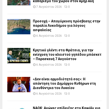
καθαρισμό του χώρου στον Αμήρ Αλή
7 Αυγούστου 2026
0
Προσοχή – Απαγόρευση πρόσβασης στην
παραλία Λυκοδήμου για λόγους
ασφαλείας
6 Αυγούστου 2026
0
Κρητικό γλέντι στα Φράτσια, για την
ενίσχυση του κλειστού γηπέδου μπάσκετ
– Παρασκευή 7 Αυγούστου
6 Αυγούστου 2026
0
«Δεν είναι αρμοδιότητά σας»: Η
απάντηση του Δημάρχου Κυθήρων στη
Διευθύντρια του Λυκείου
6 Αυγούστου 2026
0
ΝΑΟΚ: Αγώνες επίδειξης στο Καψάλι για