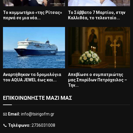
Το κομμωτήριο «της Ρίτσας»
Το Σάββατο 7 Μαρτίου, στην
περνά σε μια νέα...
Καλλιθέα, το τελευταίο...
Αναρτήθηκαν τα δρομολόγια
Απεβίωσε ο συμπατριώτης
του AQUA JEWEL έως και...
μας Σπυρίδων Πετρόχειλος –
Την...
ΕΠΙΚΟΙΝΩΝΗΣΤΕ ΜΑΖΙ ΜΑΣ
📧
Email:
info@tsirigofm.gr
📞
Τηλέφωνο:
2736031008