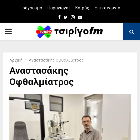
Πρόγραμμα
Παραγωγοί
Καιρός
Επικοινωνία
Facebook
Twitter
Instagram
Youtube
PRIMARY
MENU
Αρχική
Αναστασάκης Οφθαλμίατρος
Αναστασάκης
Οφθαλμίατρος