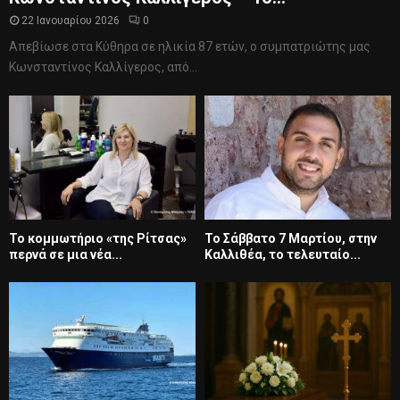
22 Ιανουαρίου 2026
0
Απεβίωσε στα Κύθηρα σε ηλικία 87 ετών, ο συμπατριώτης μας
Κωνσταντίνος Καλλίγερος, από...
Το κομμωτήριο «της Ρίτσας»
Το Σάββατο 7 Μαρτίου, στην
περνά σε μια νέα...
Καλλιθέα, το τελευταίο...