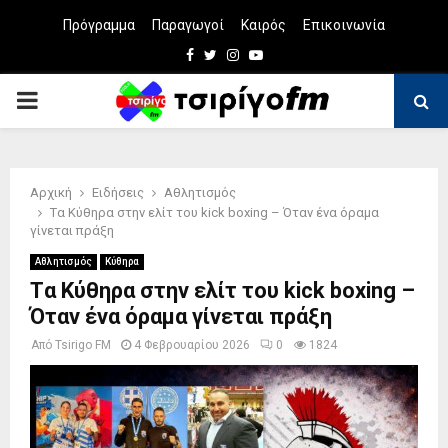
Πρόγραμμα
Παραγωγοί
Καιρός
Επικοινωνία
Facebook
Twitter
Instagram
Youtube
PRIMARY
MENU
Αρχική
Ειδήσεις
Αθλητισμός
Tα Κύθηρα στην ελίτ του kick boxing – Όταν ένα όραμα
γίνεται πράξη
Αθλητισμός
Κύθηρα
Tα Κύθηρα στην ελίτ του kick boxing –
Όταν ένα όραμα γίνεται πράξη
Από
Tsirigo FM
4 Φεβρουαρίου 2026
0
1824